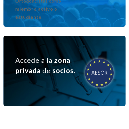
Ortodoncistas como
miembro activo
o
estudiante
.
Accede a la
zona
privada
de
socios
.