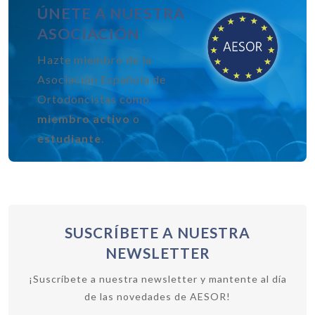
ÚNETE A NUESTRA
ASOCIACIÓN
Hazte miembro de la
Asociación Española de
Ortodoncistas como
miembro activo
o
estudiante
.
SUSCRÍBETE A NUESTRA
NEWSLETTER
¡Suscríbete a nuestra newsletter y mantente al día
de las novedades de AESOR!