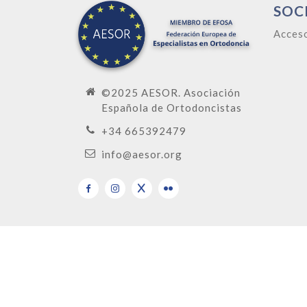
SOC
Acces
©2025 AESOR. Asociación
Española de Ortodoncistas
+34 665392479
info@aesor.org
Copy