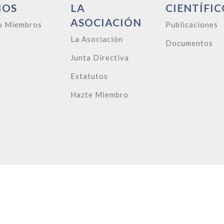
IOS
LA
CIENTÍFIC
ASOCIACIÓN
o Miembros
Publicaciones
La Asociación
Documentos
Junta Directiva
Estatutos
Hazte Miembro
right @ 2026 AESOR /
Privacidad
/
Aviso legal
/
Política de Co